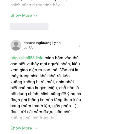
chính cũng được trình bày…
Show More
Like
Reply
hoachtungbuang.l.y.nh
Jul 03
https://ball88.link/
 mình bấm vào thử 
cho biết vì thấy mọi người nhắc, kiểu 
xem giao diện ra sao thôi. Vào cái là 
thấy trang chia khối khá rõ, kéo 
xuống không bị rối mắt, nhìn phát 
biết chỗ nào là giới thiệu, chỗ nào là 
nội dung chính. Mình cũng để ý họ có 
đoạn ghi thông tin nền tảng theo kiểu 
bảng (năm thành lập, giấy phép…), 
đọc lướt cái nắm được luôn chứ 
không phải mò trong bài…
Show More