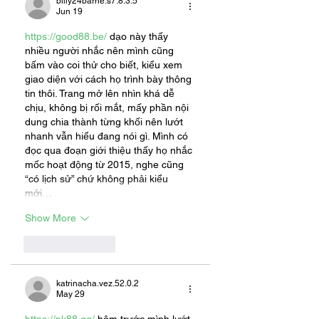
billy24barne.s7.8.3.5
Jun 19
https://good88.be/
 dạo này thấy 
nhiều người nhắc nên mình cũng 
bấm vào coi thử cho biết, kiểu xem 
giao diện với cách họ trình bày thông 
tin thôi. Trang mở lên nhìn khá dễ 
chịu, không bị rối mắt, mấy phần nội 
dung chia thành từng khối nên lướt 
nhanh vẫn hiểu đang nói gì. Mình có 
đọc qua đoạn giới thiệu thấy họ nhắc 
mốc hoạt động từ 2015, nghe cũng 
“có lịch sử” chứ không phải kiểu 
mới…
Show More
Like
Reply
katrinacha.vez.52.0.2
May 29
https://nk88.gg/
 hôm trước mình lướt 