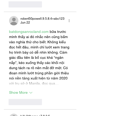
Like
Reply
robert50powell.9.5.8.4+abc123
Jun 22
batdongsanrocland.com
 bữa trước 
mình thấy ai đó nhắc nên cũng bấm 
vào nghía thử cho biết. Không kiểu 
đọc hết đâu, mình chỉ lướt xem trang 
họ trình bày có dễ nhìn không. Cảm 
giác đầu tiên là bố cục khá “ngăn 
nắp”, kéo xuống thấy các khối nội 
dung tách ra rõ nên mắt đỡ mệt. Có 
đoạn mình lướt trúng phần giới thiệu 
nói nền tảng xuất hiện từ năm 2020 
với trụ sở ở Manila, đọc qua…
Show More
Like
Reply