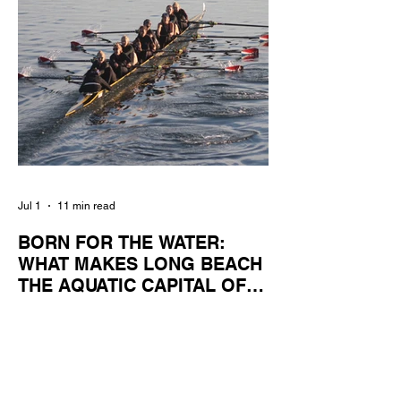
Jul 1
11 min read
BORN FOR THE WATER:
WHAT MAKES LONG BEACH
THE AQUATIC CAPITAL OF
AMERICA?
By Gina Valencia A master women's crew
racing around Naples Island. Photo
courtesy of the Long Beach Rowing
Assoc. With six miles of sandy coastline, a
mild year-round climate, and an Olympic