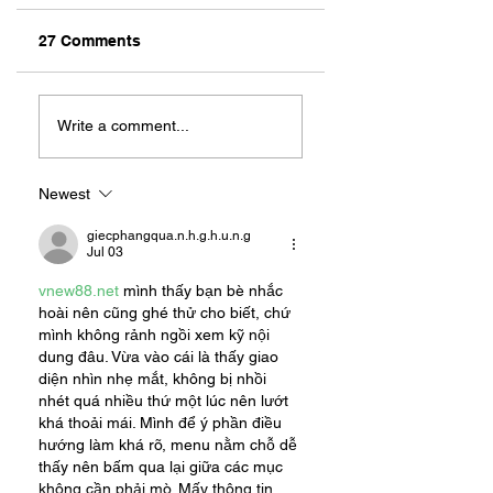
27 Comments
KNIFE
Rug'it Cleaning: A
SHARPENING
Family Built on
Write a comment...
MADE EASY: MR.
Service
SHARPE
Newest
giecphangqua.n.h.g.h.u.n.g
Jul 03
vnew88.net
 mình thấy bạn bè nhắc 
hoài nên cũng ghé thử cho biết, chứ 
mình không rảnh ngồi xem kỹ nội 
dung đâu. Vừa vào cái là thấy giao 
diện nhìn nhẹ mắt, không bị nhồi 
nhét quá nhiều thứ một lúc nên lướt 
khá thoải mái. Mình để ý phần điều 
hướng làm khá rõ, menu nằm chỗ dễ 
thấy nên bấm qua lại giữa các mục 
không cần phải mò. Mấy thông tin 