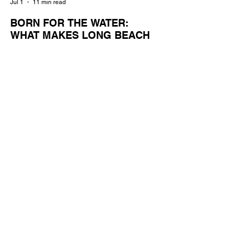
Jul 1
11 min read
BORN FOR THE WATER:
WHAT MAKES LONG BEACH
THE AQUATIC CAPITAL OF
AMERICA?
By Gina Valencia A master women's crew
racing around Naples Island. Photo
courtesy of the Long Beach Rowing
Assoc. With six miles of sandy coastline, a
mild year-round climate, and an Olympic
legacy that stretches back nearly a
century, Long Beach has earned its title as
the Aquatic Capital of America. When the
2028 Games arrive on our shores, the rest
of the world is going to understand why.
Long Beach will host 11 Olympic and
seven Paralympic events, more than any
city out
Jul 1
6 min read