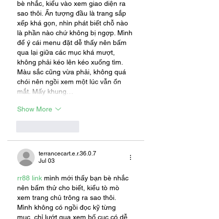
bè nhắc, kiểu vào xem giao diện ra 
sao thôi. Ấn tượng đầu là trang sắp 
xếp khá gọn, nhìn phát biết chỗ nào 
là phần nào chứ không bị ngợp. Mình 
để ý cái menu đặt dễ thấy nên bấm 
qua lại giữa các mục khá mượt, 
không phải kéo lên kéo xuống tìm. 
Màu sắc cũng vừa phải, không quá 
chói nên ngồi xem một lúc vẫn ổn 
mắt. Mấy khung…
Show More
Like
Reply
terrancecart.e.r.36.0.7
Jul 03
rr88 link
 mình mới thấy bạn bè nhắc 
nên bấm thử cho biết, kiểu tò mò 
xem trang chủ trông ra sao thôi. 
Mình không có ngồi đọc kỹ từng 
mục, chỉ lướt qua xem bố cục có dễ 