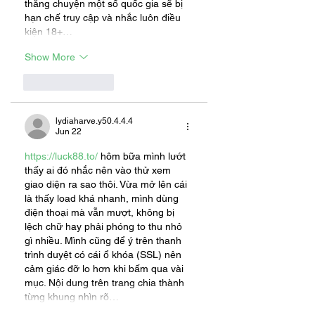
thẳng chuyện một số quốc gia sẽ bị 
hạn chế truy cập và nhắc luôn điều 
kiện 18+…
Show More
Like
Reply
lydiaharve.y50.4.4.4
Jun 22
https://luck88.to/
 hôm bữa mình lướt 
thấy ai đó nhắc nên vào thử xem 
giao diện ra sao thôi. Vừa mở lên cái 
là thấy load khá nhanh, mình dùng 
điện thoại mà vẫn mượt, không bị 
lệch chữ hay phải phóng to thu nhỏ 
gì nhiều. Mình cũng để ý trên thanh 
trình duyệt có cái ổ khóa (SSL) nên 
cảm giác đỡ lo hơn khi bấm qua vài 
mục. Nội dung trên trang chia thành 
từng khung nhìn rõ…