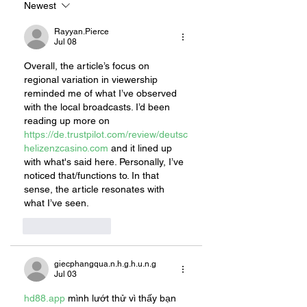
Newest
Rayyan.Pierce
Jul 08
Overall, the article’s focus on 
regional variation in viewership 
reminded me of what I’ve observed 
with the local broadcasts. I’d been 
reading up more on 
https://de.trustpilot.com/review/deutsc
helizenzcasino.com
 and it lined up 
with what's said here. Personally, I’ve 
noticed that/functions to. In that 
sense, the article resonates with 
what I’ve seen.
Like
Reply
giecphangqua.n.h.g.h.u.n.g
Jul 03
hd88.app
 mình lướt thử vì thấy bạn 