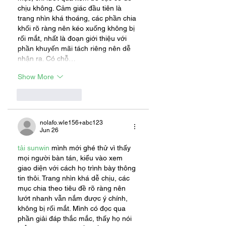
chịu không. Cảm giác đầu tiên là 
trang nhìn khá thoáng, các phần chia 
khối rõ ràng nên kéo xuống không bị 
rối mắt, nhất là đoạn giới thiệu với 
phần khuyến mãi tách riêng nên dễ 
nhận ra. Có chỗ…
Show More
Like
Reply
nolafo.wle156+abc123
Jun 26
tải sunwin
 mình mới ghé thử vì thấy 
mọi người bàn tán, kiểu vào xem 
giao diện với cách họ trình bày thông 
tin thôi. Trang nhìn khá dễ chịu, các 
mục chia theo tiêu đề rõ ràng nên 
lướt nhanh vẫn nắm được ý chính, 
không bị rối mắt. Mình có đọc qua 
phần giải đáp thắc mắc, thấy họ nói 