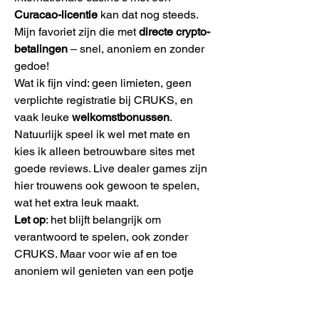
Curacao-licentie
 kan dat nog steeds. 
Mijn favoriet zijn die met 
directe crypto-
betalingen
 – snel, anoniem en zonder 
gedoe!
Wat ik fijn vind: geen limieten, geen 
verplichte registratie bij CRUKS, en 
vaak leuke 
welkomstbonussen
. 
Natuurlijk speel ik wel met mate en 
kies ik alleen betrouwbare sites met 
goede reviews. Live dealer games zijn 
hier trouwens ook gewoon te spelen, 
wat het extra leuk maakt.
Let op
: het blijft belangrijk om 
verantwoord te spelen, ook zonder 
CRUKS. Maar voor wie af en toe 
anoniem wil genieten van een potje 
roulette of slots, is het een prima optie!
Veel plezier & speel slim!
 🎲✨